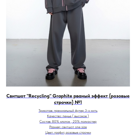
Свитшот "Recycling" Graphite рваный эффект {розовые
строчки} №1
Трикотаж: премиальный футер 3-х нить
Качество: пенье ( высокое )
Состав: 80% хлопок , 20% полиэстер
Размер: свитшот one size
Цвет: графит, розовые строчки