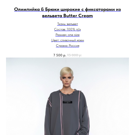
Олимпийка & Брюки широкие с фиксаторами из
вельвета Butter Cream
Ткань: вельвет
Состав: 100% п/э
Размер: one size
Цвет: сливочный крем
Страна: Россия
7 500
р.
15 000
р.