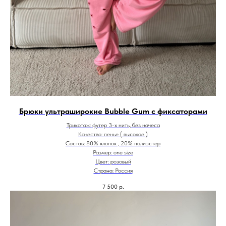
Брюки ультраширокие Bubble Gum с фиксаторами
Трикотаж: футер 3-х нить, без начеса
Качество: пенье ( высокое )
Состав: 80% хлопок , 20% полиэстер
Размер: one size
Цвет: розовый
Страна: Россия
7 500
р.