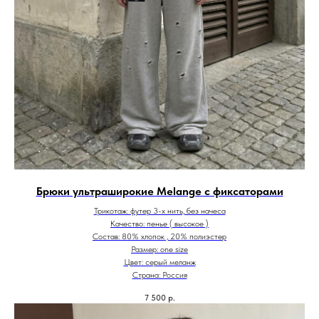
Брюки ультраширокие Melange с фиксаторами
Трикотаж: футер 3-х нить, без начеса
Качество: пенье ( высокое )
Состав: 80% хлопок , 20% полиэстер
Размер: one size
Цвет: серый меланж
Страна: Россия
7 500
р.