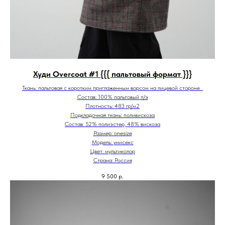
Худи Overcoat #1 {{{ пальтовый формат }}}
Ткань: пальтовая с коротким приглаженным ворсом на лицевой стороне
Состав: 100% пальтовый п/э
Плотность: 483 гр/м2
Подкладочная ткань: поливискоза
Состав: 52% полиэстер, 48% вискоза
Размер: onesize
Модель: унисекс
Цвет: мультиколор
Страна: Россия
9 500
р.