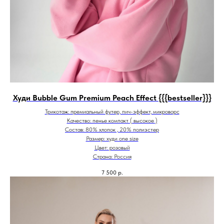
Худи Bubble Gum Premium Peach Effect {{{bestseller}}}
Трикотаж: премиальный футер, пич-эффект, микроворс
Качество: пенье компакт ( высокое )
Состав: 80% хлопок , 20% полиэстер
Размер: худи one size
Цвет: розовый
Страна: Россия
7 500
р.