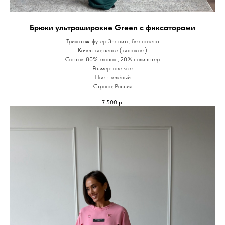
Брюки ультраширокие Green с фиксаторами
Трикотаж: футер 3-х нить, без начеса
Качество: пенье ( высокое )
Состав: 80% хлопок , 20% полиэстер
Размер: one size
Цвет: зелёный
Страна: Россия
7 500
р.