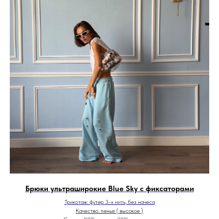
Брюки ультраширокие Blue Sky с фиксаторами
Трикотаж: футер 3-х нить, без начеса
Качество: пенье ( высокое )