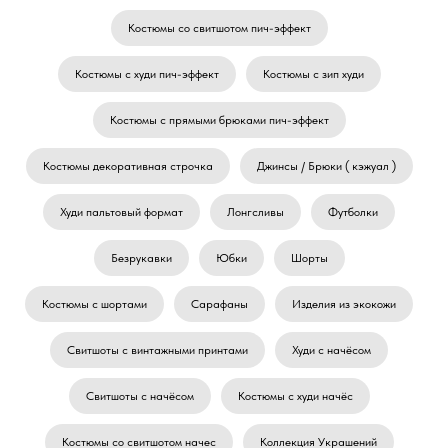
Костюмы со свитшотом пич-эффект
Костюмы с худи пич-эффект
Костюмы с зип худи
Костюмы с прямыми брюками пич-эффект
Костюмы декоративная строчка
Джинсы / Брюки ( кэжуал )
Худи пальтовый формат
Лонгсливы
Футболки
Безрукавки
Юбки
Шорты
Костюмы с шортами
Сарафаны
Изделия из экокожи
Свитшоты с винтажными принтами
Худи с начёсом
Свитшоты с начёсом
Костюмы с худи начёс
Костюмы со свитшотом начес
Коллекция Украшений