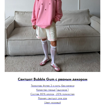
Свитшот Bubble Gum с рваным декором
Трикотаж: футер 3-х нить, без начеса
Качество: пенье ( высокое )
Состав: 80% хлопок , 20% полиэстер
Размер: свитшот one size
Цвет: розовый