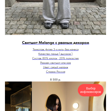
Свитшот Melange с рваным декором
Трикотаж: футер 3-х нить, без начеса
Качество: пенье ( высокое )
Состав: 80% хлопок , 20% полиэстер
Размер: свитшот one size
Цвет: серый меланж
Страна: Россия
8 500
р.
Выбор
инфлюенсеров