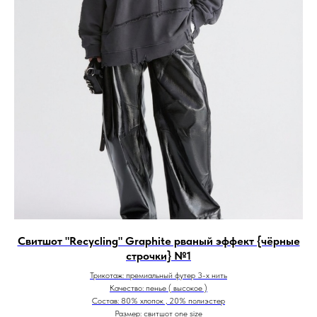
Свитшот "Recycling" Graphite рваный эффект {чёрные
строчки} №1
Трикотаж: премиальный футер 3-х нить
Качество: пенье ( высокое )
Состав: 80% хлопок , 20% полиэстер
Размер: свитшот one size