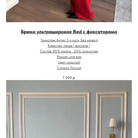
Брюки ультраширокие Red с фиксаторами
Трикотаж: футер 3-х нить, без начеса
Качество: пенье ( высокое )
Состав: 80% хлопок , 20% полиэстер
Размер: one size
Цвет: красный
Страна: Россия
7 500
р.