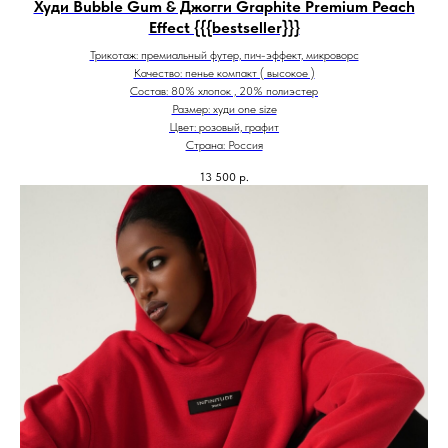
Худи Bubble Gum & Джогги Graphite Premium Peach
Effect {{{bestseller}}}
Трикотаж: премиальный футер, пич-эффект, микроворс
Качество: пенье компакт ( высокое )
Состав: 80% хлопок , 20% полиэстер
Размер: худи one size
Цвет: розовый, графит
Страна: Россия
13 500
р.