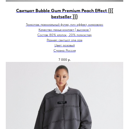
Свитшот Bubble Gum Premium Peach Effect {{{
bestseller }}}
Трикотаж: премиальный футер, пич-эффект, микроворс
Качество: пенье компакт ( высокое )
Состав: 80% хлопок , 20% полиэстер
Размер: свитшот one size
Цвет: розовый
Страна: Россия
7 000
р.