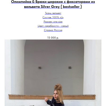
Олимпийка & Брюки широкие с фиксаторами из
вельвета Silver Grey { bestseller }
Ткань: вельвет
Состав: 100% п/э
Размер: one size
Цвет: серебристо - серый
Страна: Россия
15 000
р.