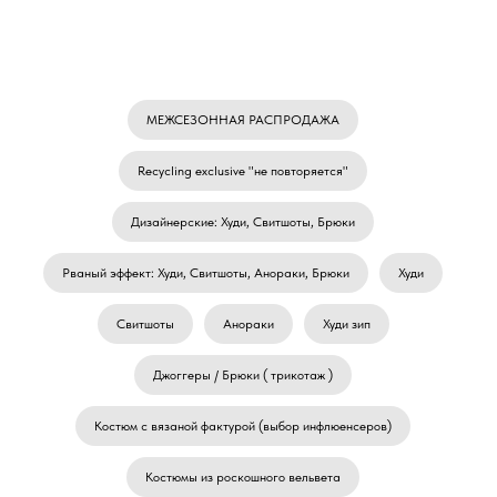
МЕЖСЕЗОННАЯ РАСПРОДАЖА
Recycling exclusive "не повторяется"
Дизайнерские: Худи, Свитшоты, Брюки
Рваный эффект: Худи, Свитшоты, Анораки, Брюки
Худи
Свитшоты
Анораки
Худи зип
Джоггеры / Брюки ( трикотаж )
Костюм с вязаной фактурой (выбор инфлюенсеров)
Костюмы из роскошного вельвета