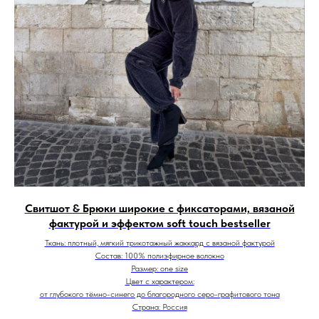
Свитшот & Брюки широкие с фиксаторами, вязаной
фактурой и эффектом soft touch bestseller
Ткань: плотный, мягкий трикотажный жаккард с вязаной фактурой
Состав: 100% полиэфирное волокно
Размер: one size
Цвет с характером:
от глубокого тёмно-синего до благородного серо-графитового тона
Страна: Россия