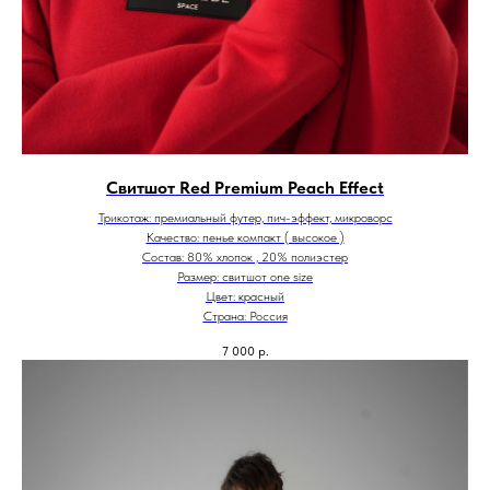
Свитшот Red Premium Peach Effect
Трикотаж: премиальный футер, пич-эффект, микроворс
Качество: пенье компакт ( высокое )
Состав: 80% хлопок , 20% полиэстер
Размер: свитшот one size
Цвет: красный
Страна: Россия
7 000
р.