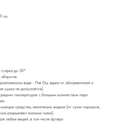
79 см
 стирка до 30°
 оборотов
разложенном виде - Flat Dry, вдали от обогревателей и
ая сушка не допускается)
 средних температурах с большим количеством пара
ьём
 моющие средства, желательно жидкие (от сухих порошков,
 они разрыхляют волокна ткани)
раг любых вещей, в том числе футера