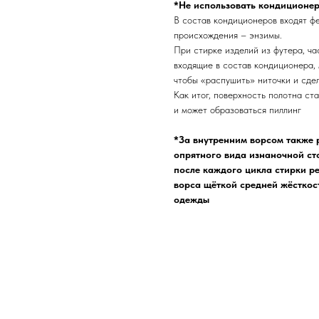
*Не использовать кондиционер
В состав кондиционеров входят ф
происхождения – энзимы.
При стирке изделий из футера, ча
входящие в состав кондиционера, 
чтобы «распушить» ниточки и сдел
Как итог, поверхность полотна ст
и может образоваться пиллинг
*За внутренним ворсом также 
опрятного вида изнаночной ст
после каждого цикла стирки р
ворса щёткой средней жёсткос
одежды