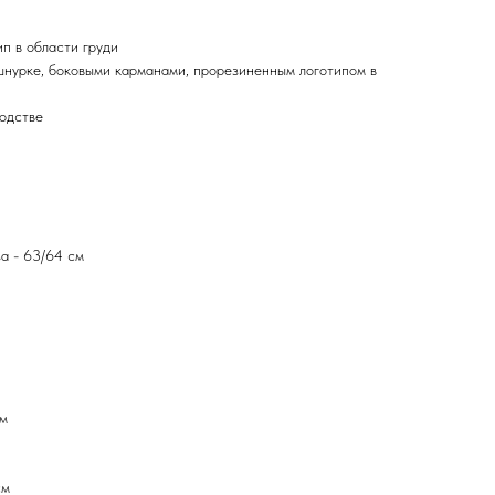
п в области груди
шнурке, боковыми карманами, прорезиненным логотипом в
одстве
а - 63/64 см
см
см