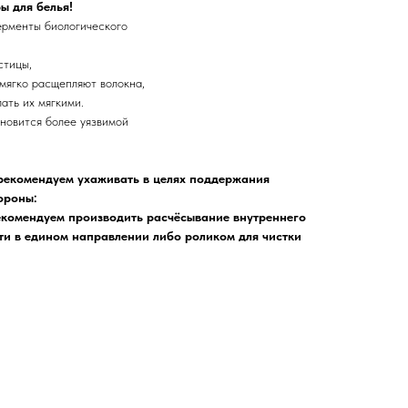
ы для белья!
ерменты биологического
стицы,
мягко расщепляют волокна,
ать их мягкими.
ановится более уязвимой
рекомендуем ухаживать в целях поддержания
ороны:
екомендуем производить расчёсывание внутреннего
ти в едином направлении либо роликом для чистки