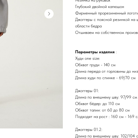
Резинка на рукавах
Глубокий двойной капюшон
Фирменный прорезиненный логоти
Джоггеры с поясной резинкой на 
области бедра
Отшиваем на собственном произв
Параметры изделия
:
Худи one size:
Обхват груди - 140 см
Длина переда от горловины до низ
Длина худи по спинке - 69/70 см
Джоггеры 01:
Длина по внешнему шву: 97/99 см
Обхват бёдер: до 110 см
Обхват талии: от 60 до 80 см
Подходят на рост : 160 см - 169 
Джоггеры 01.2:
Длина по внешнему шву: 102/104 