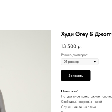
Худи Grey & Джогг
13 500
р.
Размер джоггеров:
Заказать
Описание:
Натуральное трикотажное полотно
Свободный оверсайз - крой
Спущенная линия плеча