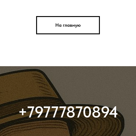
На главную
+79777870894