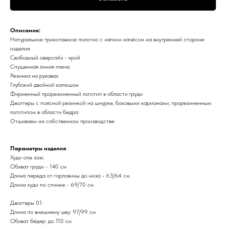
Описание:
Натуральное трикотажное полотно с мягким начёсом на внутренней стороне
изделия
Свободный оверсайз - крой
Спущенная линия плеча
Резинка на рукавах
Глубокий двойной капюшон
Фирменный прорезиненный логотип в области груди
Джоггеры с поясной резинкой на шнурке, боковыми карманами, прорезиненным
логотипом в области бедра
Отшиваем на собственном производстве
Параметры изделия
:
Худи one size:
Обхват груди - 140 см
Длина переда от горловины до низа - 63/64 см
Длина худи по спинке - 69/70 см
Джоггеры 01:
Длина по внешнему шву: 97/99 см
Обхват бёдер: до 110 см