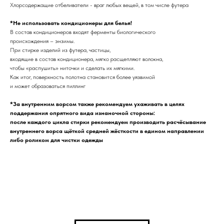
Хлорсодержащие отбеливатели - враг любых вещей, в том числе футера
*Не использовать кондиционеры для белья!
В состав кондиционеров входят ферменты биологического
происхождения – энзимы.
При стирке изделий из футера, частицы,
входящие в состав кондиционера, мягко расщепляют волокна,
чтобы «распушить» ниточки и сделать их мягкими.
Как итог, поверхность полотна становится более уязвимой
и может образоваться пиллинг
*За внутренним ворсом также рекомендуем ухаживать в целях
поддержания опрятного вида изнаночной стороны:
после каждого цикла стирки рекомендуем производить расчёсывание
внутреннего ворса щёткой средней жёсткости в едином направлении
либо роликом для чистки одежды