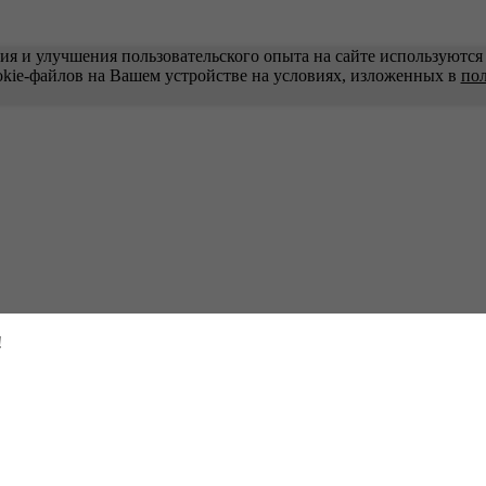
ия и улучшения пользовательского опыта на сайте используются 
okie-файлов на Вашем устройстве на условиях, изложенных в
по
!