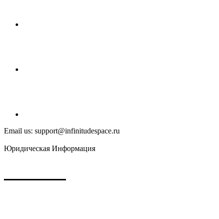
Email us: support@infinitudespace.ru
Юридическая Информация
Политика конфиденциальности
Публичная оферта
Согласие на обработку персональных данных
2026 Infinitude Space
Ип Боровко Е.О.
ИНН: 503242313065