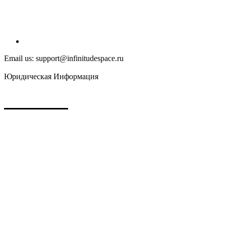
Email us: support@infinitudespace.ru
Юридическая Информация
Политика конфиденциальности
Публичная оферта
Согласие на обработку персональных данных
2026 Infinitude Space
Ип Боровко Е.О.
ИНН: 503242313065
ОГРНИП: 322508100222263