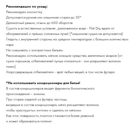
Рекомендации по уходу:
Рекомендуем химчистку
Допускается ручная или машинная стирка до 30°
Деликатный режим, отжим до 600 оборотов
Сушить в естественных условиях , разложенном виде - Flat Dry, вдали от
обогревателей и прямых солнечных лучей (*машинная сушка не допускается)
Гладить с внутренней стороны на средних температурах с большим количеством
пара
Не смешивать с контрастным бельём
Рекомендуем использовать мягкие моющие средства, желательно жидкие (от
сухих порошков, отбеливателей лучше отказаться - они разрыхляют волокна
ткани)
Хлорсодержащие отбеливатели - враг любых вещей, в том числе футера
*Не использовать кондиционеры для белья!
В состав кондиционеров входят ферменты биологического
происхождения – энзимы.
При стирке изделий из футера, частицы,
входящие в состав кондиционера, мягко расщепляют волокна,
чтобы «распушить» ниточки и сделать их мягкими.
Как итог, поверхность полотна становится более уязвимой
и может образоваться пиллинг