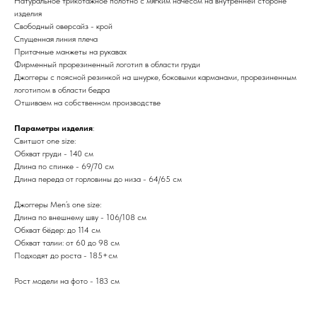
Натуральное трикотажное полотно с мягким начёсом на внутренней стороне
изделия
Свободный оверсайз - крой
Спущенная линия плеча
Притачные манжеты на рукавах
Фирменный прорезиненный логотип в области груди
Джоггеры с поясной резинкой на шнурке, боковыми карманами, прорезиненным
логотипом в области бедра
Отшиваем на собственном производстве
Параметры изделия
:
Свитшот one size:
Обхват груди - 140 см
Длина по спинке - 69/70 см
Длина переда от горловины до низа - 64/65 см
Джоггеры Men’s one size:
Длина по внешнему шву - 106/108 см
Обхват бёдер: до 114 см
Обхват талии: от 60 до 98 см
Подходят до роста - 185+см
Рост модели на фото - 183 см