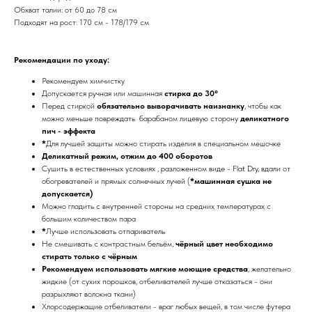
Обхват талии: от 60 до 78 см
Подходят на рост: 170 см - 178/179 см
Рекомендации по уходу:
Рекомендуем химчистку
Допускается ручная или машинная
стирка до 30°
Перед стиркой
обязательно выворачивать наизнанку
, чтобы как
можно меньше повреждать барабаном лицевую сторону
деликатного
пич - эффекта
*
Для лучшей защиты можно стирать изделия в специальном мешочке
Деликатный режим, отжим до 400 оборотов
Сушить в естественных условиях , разложенном виде - Flat Dry, вдали от
обогревателей и прямых солнечных лучей (
*машинная сушка не
допускается)
Можно гладить с внутренней стороны на средних температурах с
большим количеством пара
*
Лучше использовать отпариватель
Не смешивать с контрастным бельём,
чёрный цвет необходимо
стирать только с чёрным
Рекомендуем использовать мягкие моющие средства
, желательно
жидкие (от сухих порошков, отбеливателей лучше отказаться - они
разрыхляют волокна ткани)
Хлорсодержащие отбеливатели - враг любых вещей, в том числе футера