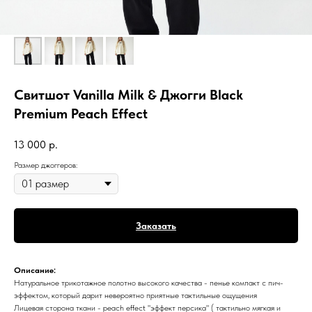
Свитшот Vanilla Milk & Джогги Black
Premium Peach Effect
13 000
р.
Размер джоггеров:
Заказать
Описание:
Натуральное трикотажное полотно высокого качества - пенье компакт с пич-
эффектом, который дарит невероятно приятные тактильные ощущения
Лицевая сторона ткани - peach effect "эффект персика" ( тактильно мягкая и