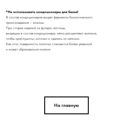
*Не использовать кондиционеры для белья!
В состав кондиционеров входят ферменты биологического
происхождения – энзимы.
При стирке изделий из футера, частицы,
входящие в состав кондиционера, мягко расщепляют волокна,
чтобы «распушить» ниточки и сделать их мягкими.
Как итог, поверхность полотна становится более уязвимой
и может образоваться пиллинг
На главную