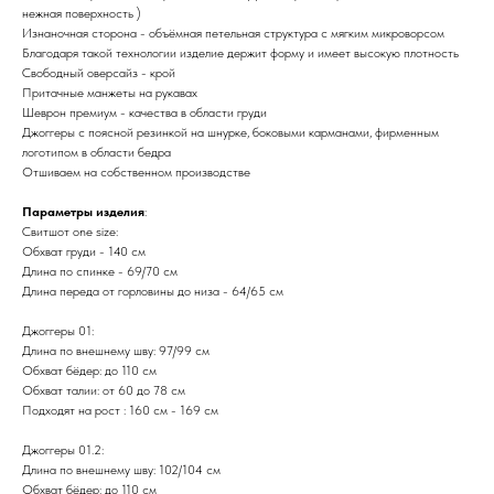
нежная поверхность )
Изнаночная сторона - объёмная петельная структура с мягким микроворсом
Благодаря такой технологии изделие держит форму и имеет высокую плотность
Свободный оверсайз - крой
Притачные манжеты на рукавах
Шеврон премиум - качества в области груди
Джоггеры с поясной резинкой на шнурке, боковыми карманами, фирменным
логотипом в области бедра
Отшиваем на собственном производстве
Параметры изделия
:
Свитшот one size:
Обхват груди - 140 см
Длина по спинке - 69/70 см
Длина переда от горловины до низа - 64/65 см
Джоггеры 01:
Длина по внешнему шву: 97/99 см
Обхват бёдер: до 110 см
Обхват талии: от 60 до 78 см
Подходят на рост : 160 см - 169 см
Джоггеры 01.2:
Длина по внешнему шву: 102/104 см
Обхват бёдер: до 110 см