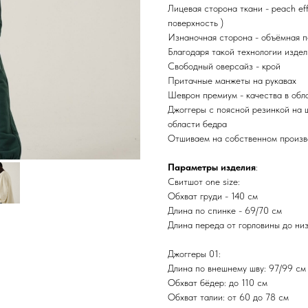
Лицевая сторона ткани - peach eff
поверхность )
Изнаночная сторона - объёмная п
Благодаря такой технологии изде
Свободный оверсайз - крой
Притачные манжеты на рукавах
Шеврон премиум - качества в обл
Джоггеры с поясной резинкой на 
области бедра
Отшиваем на собственном произв
Параметры изделия
:
Свитшот one size:
Обхват груди - 140 см
Длина по спинке - 69/70 см
Длина переда от горловины до низ
Джоггеры 01:
Длина по внешнему шву: 97/99 см
Обхват бёдер: до 110 см
Обхват талии: от 60 до 78 см