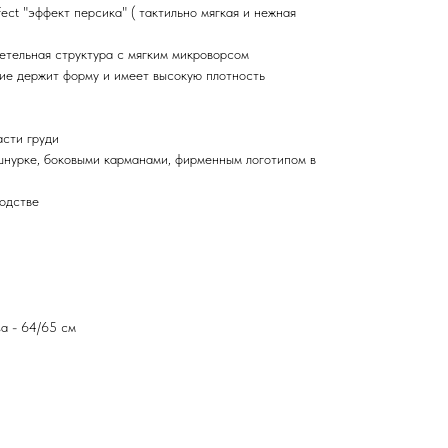
ect "эффект персика" ( тактильно мягкая и нежная
етельная структура с мягким микроворсом
лие держит форму и имеет высокую плотность
асти груди
шнурке, боковыми карманами, фирменным логотипом в
одстве
а - 64/65 см