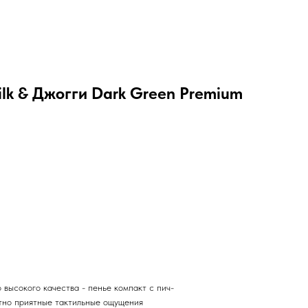
ilk & Джогги Dark Green Premium
высокого качества - пенье компакт с пич-
тно приятные тактильные ощущения