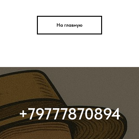
На главную
+79777870894