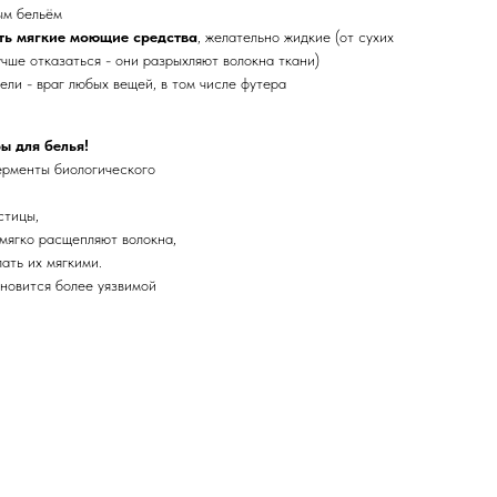
ым бельём
ть мягкие моющие средства
, желательно жидкие (от сухих
чше отказаться - они разрыхляют волокна ткани)
ли - враг любых вещей, в том числе футера
ы для белья!
ерменты биологического
стицы,
мягко расщепляют волокна,
ать их мягкими.
ановится более уязвимой