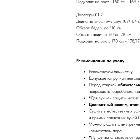
Подходят на рост : 160 см - 169 
Джоггеры 01.2:
Длина по внешнему шву: 102/104 
Обхват бёдер: до 110 см
Обхват талии: от 60 до 78 см
Подходят на рост: 170 см - 178/1
Рекомендации по уходу:
Рекомендуем химчистку
Допускается ручная или м
Перед стиркой
обязатель
повреждать барабаном ли
*
Для лучшей защиты можно 
Деликатный режим, отжи
Сушить в естественных усло
и прямых солнечных лучей (
Можно гладить с внутренне
количеством пара
*
Лучше использовать отпар