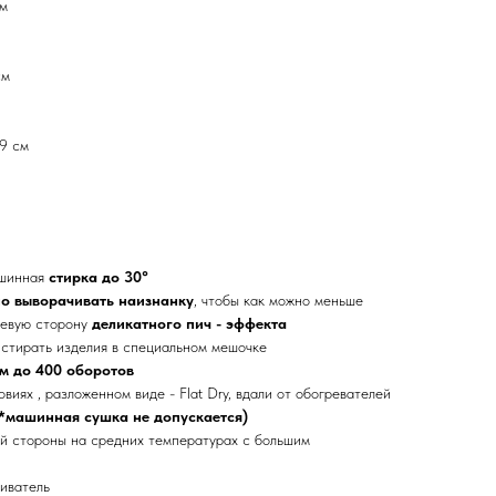
см
см
79 см
ашинная
стирка до 30°
но выворачивать наизнанку
, чтобы как можно меньше
цевую сторону
деликатного пич - эффекта
стирать изделия в специальном мешочке
м до 400 оборотов
виях , разложенном виде - Flat Dry, вдали от обогревателей
*машинная сушка не допускается)
й стороны на средних температурах с большим
иватель