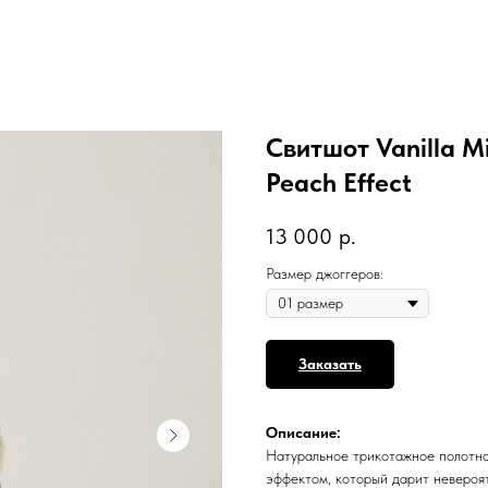
Свитшот Vanilla M
Peach Effect
13 000
р.
Размер джоггеров:
Заказать
Описание:
Натуральное трикотажное полотно 
эффектом, который дарит невероя