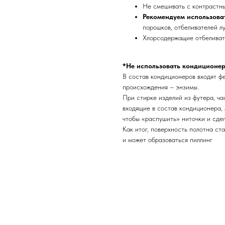
Не смешивать с контрастн
Рекомендуем использова
порошков, отбеливателей лу
Хлорсодержащие отбеливате
*Не использовать кондиционер
В состав кондиционеров входят ф
происхождения – энзимы.
При стирке изделий из футера, ча
входящие в состав кондиционера, 
чтобы «распушить» ниточки и сдел
Как итог, поверхность полотна ст
и может образоваться пиллинг