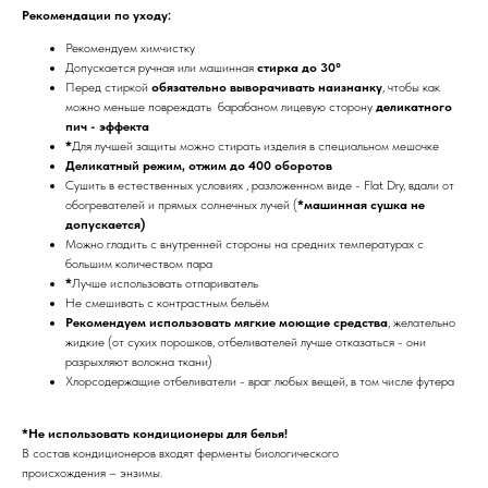
Рекомендации по уходу:
Рекомендуем химчистку
Допускается ручная или машинная
стирка до 30°
Перед стиркой
обязательно выворачивать наизнанку
, чтобы как
можно меньше повреждать барабаном лицевую сторону
деликатного
пич - эффекта
*
Для лучшей защиты можно стирать изделия в специальном мешочке
Деликатный режим, отжим до 400 оборотов
Сушить в естественных условиях , разложенном виде - Flat Dry, вдали от
обогревателей и прямых солнечных лучей (
*машинная сушка не
допускается)
Можно гладить с внутренней стороны на средних температурах с
большим количеством пара
*
Лучше использовать отпариватель
Не смешивать с контрастным бельём
Рекомендуем использовать мягкие моющие средства
, желательно
жидкие (от сухих порошков, отбеливателей лучше отказаться - они
разрыхляют волокна ткани)
Хлорсодержащие отбеливатели - враг любых вещей, в том числе футера
*Не использовать кондиционеры для белья!
В состав кондиционеров входят ферменты биологического
происхождения – энзимы.