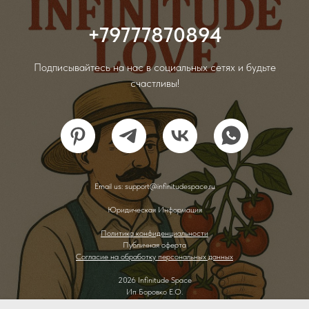
+79777870894
Подписывайтесь на нас в социальных сетях и будьте
счастливы!
Email us: support@infinitudespace.ru
Юридическая Информация
Политика конфиденциальности
Публичная оферта
Согласие на обработку персональных данных
2026 Infinitude Space
Ип Боровко Е.О.
ИНН: 503242313065