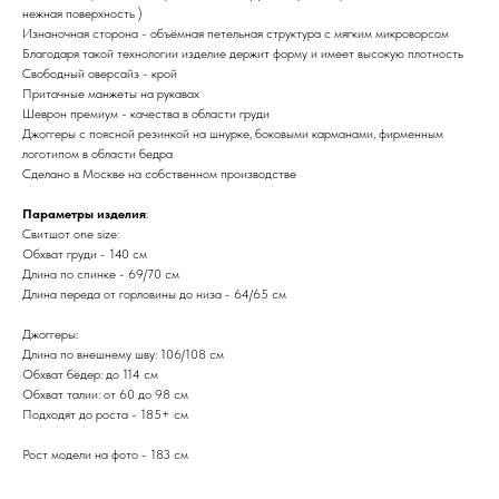
нежная поверхность )
Изнаночная сторона - объёмная петельная структура с мягким микроворсом
Благодаря такой технологии изделие держит форму и имеет высокую плотность
Свободный оверсайз - крой
Притачные манжеты на рукавах
Шеврон премиум - качества в области груди
Джоггеры с поясной резинкой на шнурке, боковыми карманами, фирменным
логотипом в области бедра
Сделано в Москве на собственном производстве
Параметры изделия
:
Свитшот one size:
Обхват груди - 140 см
Длина по спинке - 69/70 см
Длина переда от горловины до низа - 64/65 см
Джоггеры:
Длина по внешнему шву: 106/108 см
Обхват бёдер: до 114 см
Обхват талии: от 60 до 98 см
Подходят до роста - 185+ см
Рост модели на фото - 183 см