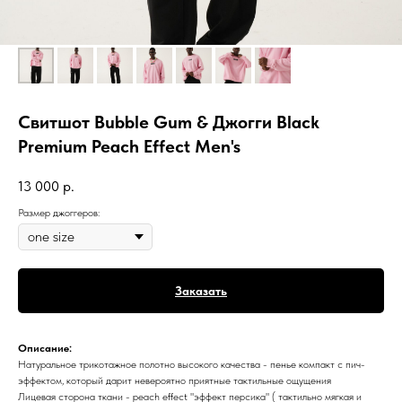
Свитшот Bubble Gum & Джогги Black
Premium Peach Effect Men's
13 000
р.
Размер джоггеров:
Заказать
Описание:
Натуральное трикотажное полотно высокого качества - пенье компакт с пич-
эффектом, который дарит невероятно приятные тактильные ощущения
Лицевая сторона ткани - peach effect "эффект персика" ( тактильно мягкая и