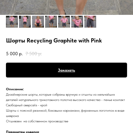
Шорты Recycling Graphite with Pink
5 000
р.
7 500
р.
Заказать
Описание:
Дизайнерские шорты, которые собраны вручную и отшиты из мельчайших
деталей натурального трикотажного полотна высокого качества - пенье компакт
Свободный оверсайз - крой
Шорты с поясной резинкой, боковыми карманами, фирменным логотипом в виде
шеврона
Отшиваем на собственном производстве
Параметры изделия
: