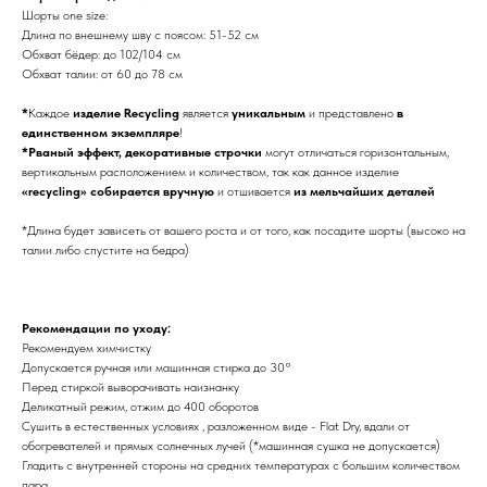
Шорты one size:
Длина по внешнему шву с поясом: 51-52 см
Обхват бёдер: до 102/104 см
Обхват талии: от 60 до 78 см
*
Каждое
изделие Recycling
является
уникальным
и представлено
в
единственном экземпляре
!
*Рваный эффект, декоративные строчки
могут отличаться горизонтальным,
вертикальным расположением и количеством, так как данное изделие
«recycling» собирается вручную
и отшивается
из мельчайших деталей
*Длина будет зависеть от вашего роста и от того, как посадите шорты (высоко на
талии либо спустите на бедра)
Рекомендации по уходу:
Рекомендуем химчистку
Допускается ручная или машинная стирка до 30°
Перед стиркой выворачивать наизнанку
Деликатный режим, отжим до 400 оборотов
Сушить в естественных условиях , разложенном виде - Flat Dry, вдали от
обогревателей и прямых солнечных лучей (*машинная сушка не допускается)
Гладить с внутренней стороны на средних температурах с большим количеством
пара