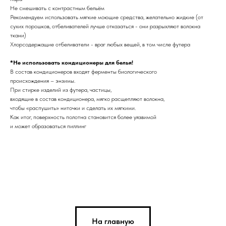
Не смешивать с контрастным бельём
Рекомендуем использовать мягкие моющие средства, желательно жидкие (от
сухих порошков, отбеливателей лучше отказаться - они разрыхляют волокна
ткани)
Хлорсодержащие отбеливатели - враг любых вещей, в том числе футера
*Не использовать кондиционеры для белья!
В состав кондиционеров входят ферменты биологического
происхождения – энзимы.
При стирке изделий из футера, частицы,
входящие в состав кондиционера, мягко расщепляют волокна,
чтобы «распушить» ниточки и сделать их мягкими.
Как итог, поверхность полотна становится более уязвимой
и может образоваться пиллинг
На главную