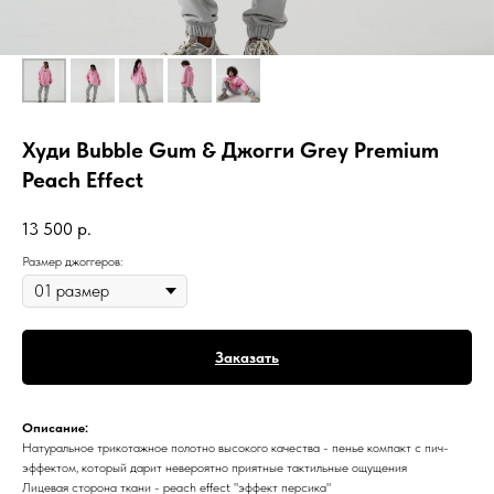
Худи Bubble Gum & Джогги Grey Premium
Peach Effect
13 500
р.
Размер джоггеров:
Заказать
Описание:
Натуральное трикотажное полотно высокого качества - пенье компакт с пич-
эффектом, который дарит невероятно приятные тактильные ощущения
Лицевая сторона ткани - peach effect "эффект персика"