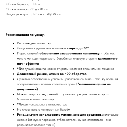
Обхват бёдер: до 110 см
Обхват талии: от 60 до 78 см
Подходят на рост: 170 см - 178/179 см
Рекомендации по уходу:
Рекомендуем химчистку
Допускается ручная или машинная
стирка до 30°
Перед стиркой
обязательно выворачивать наизнанку
, чтобы как
можно меньше повреждать барабаном лицевую сторону
деликатного
пич - эффекта
*
Для лучшей защиты можно стирать изделия в специальном мешочке
Деликатный режим, отжим до 400 оборотов
Сушить в естественных условиях , разложенном виде - Flat Dry, вдали от
обогревателей и прямых солнечных лучей (
*машинная сушка не
допускается)
Можно гладить с внутренней стороны на средних температурах с
большим количеством пара
*
Лучше использовать отпариватель
Не смешивать с контрастным бельём
Рекомендуем использовать мягкие моющие средства
, желательно
жидкие (от сухих порошков, отбеливателей лучше отказаться - они
разрыхляют волокна ткани)