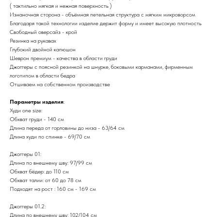
( тактильно мягкая и нежная поверхность )
Изнаночная сторона - объёмная петельная структура с мягким микроворсом
Благодаря такой технологии изделие держит форму и имеет высокую плотность
Свободный оверсайз - крой
Резинка на рукавах
Глубокий двойной капюшон
Шеврон премиум - качества в области груди
Джоггеры с поясной резинкой на шнурке, боковыми карманами, фирменным
логотипом в области бедра
Отшиваем на собственном производстве
Параметры изделия
:
Худи one size:
Обхват груди - 140 см
Длина переда от горловины до низа - 63/64 см
Длина худи по спинке - 69/70 см
Джоггеры 01:
Длина по внешнему шву: 97/99 см
Обхват бёдер: до 110 см
Обхват талии: от 60 до 78 см
Подходят на рост : 160 см - 169 см
Джоггеры 01.2:
Длина по внешнему шву: 102/104 см