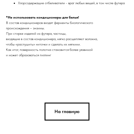
Хлорсодержащие отбеливатели - враг любых вещей, в том числе футера
*Не использовать кондиционеры для белья!
В состав кондиционеров входят ферменты биологического
происхождения – энзимы.
При стирке изделий из футера, частицы,
входящие в состав кондиционера, мягко расщепляют волокна,
чтобы «распушить» ниточки и сделать их мягкими.
Как итог, поверхность полотна становится более уязвимой
и может образоваться пиллинг
На главную