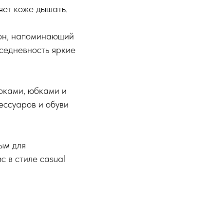
яет коже дышать.
тон, напоминающий
вседневность яркие
рюками, юбками и
ессуаров и обуви
ым для
с в стиле casual