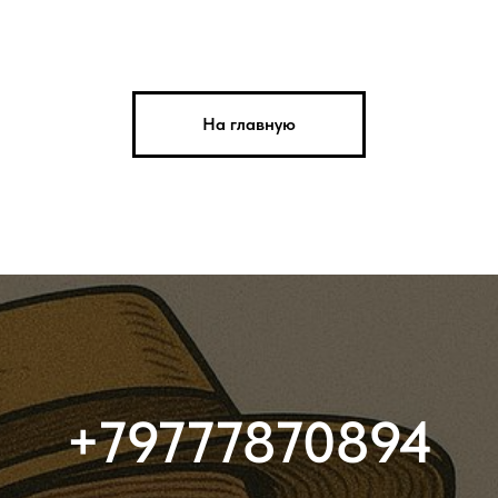
На главную
+79777870894