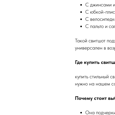
С джинсами и
С юбкой-плис
С велосипедк
С пальто и с
Такой свитшот под
универсален в воз
Где купить свит
купить стильный с
нужно на нашем с
Почему стоит вы
Она подчерки