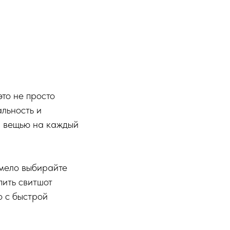
то не просто
альность и
й вещью на каждый
 смело выбирайте
пить свитшот
о с быстрой