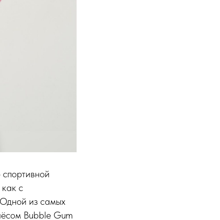
о спортивной
 как с
 Одной из самых
ачёсом Bubble Gum