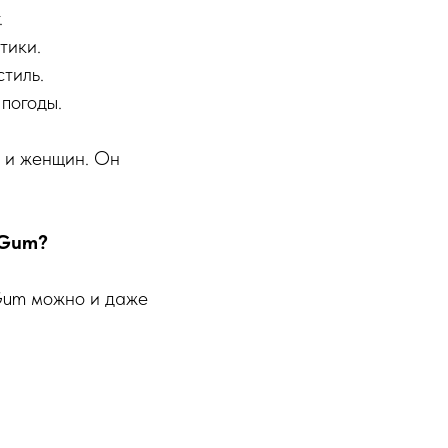
.
тики.
тиль.
погоды.
к и женщин. Он
 Gum?
 Gum можно и даже