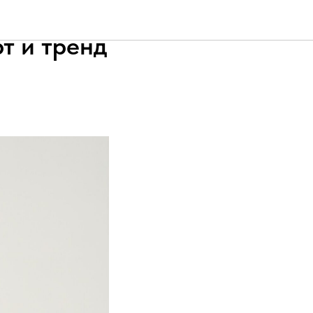
с
т и тренд