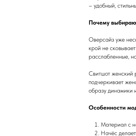
– удобный, стильн
Почему выбираю
Оверсайз уже нес
крой не сковывает
расслабленные, но
Свитшот женский 
подчеркивает женс
образу динамики и
Особенности мо
Материал с 
Начёс делает