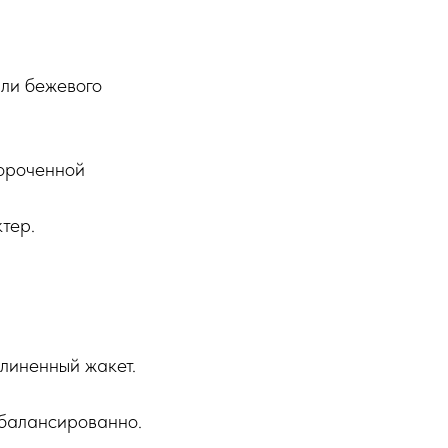
или бежевого
короченной
тер.
длиненный жакет.
сбалансированно.