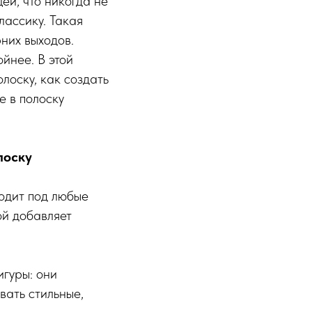
ей, что никогда не
лассику. Такая
рних выходов.
йнее. В этой
лоску, как создать
е в полоску
лоску
одит под любые
ой добавляет
игуры: они
вать стильные,