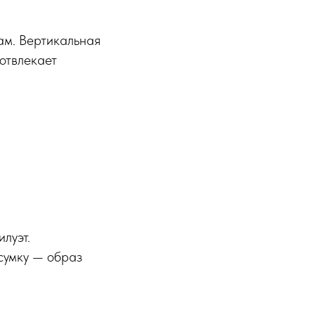
ам. Вертикальная
 отвлекает
.
луэт.
 сумку — образ