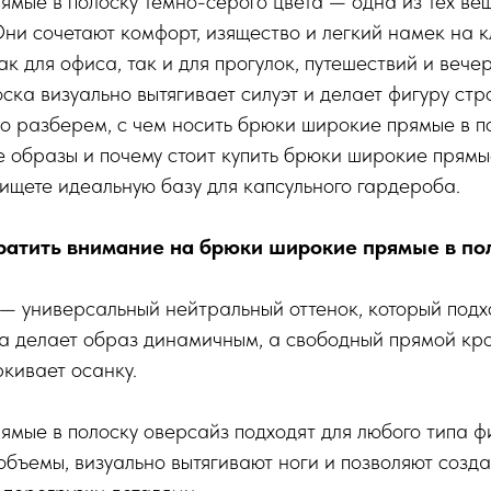
мые в полоску темно-серого цвета — одна из тех вещ
Они сочетают комфорт, изящество и легкий намек на к
к для офиса, так и для прогулок, путешествий и вече
ска визуально вытягивает силуэт и делает фигуру стро
о разберем, с чем носить брюки широкие прямые в по
образы и почему стоит купить брюки широкие прямы
 ищете идеальную базу для капсульного гардероба.
ратить внимание на брюки широкие прямые в по
— универсальный нейтральный оттенок, который подх
ка делает образ динамичным, а свободный прямой кр
кивает осанку.
мые в полоску оверсайз подходят для любого типа ф
бъемы, визуально вытягивают ноги и позволяют созда