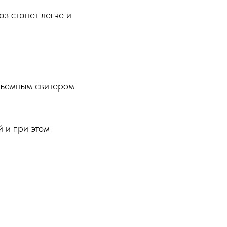
з станет легче и
объемным свитером
 и при этом