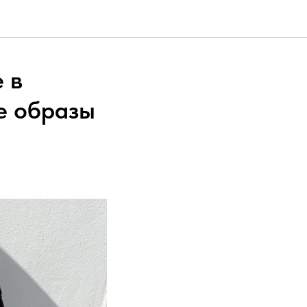
 в
е образы