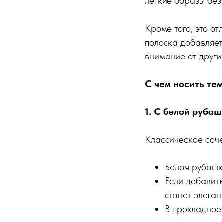
легкие образы без
Кроме того, это о
полоска добавляет
внимание от други
С чем носить те
1. С белой рубаш
Классическое соче
Белая рубашка
Если добавит
станет элега
В прохладное