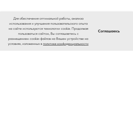
Для обеспечения оптимальной работы, анализа
использования и улучшения пользовательского опыта
на сайте используются технологии cookie. Продолжая
Соглашаюсь
пользоваться сайтом, Вы соглашаетесь с
размещением cookie-файлов на Вашем устройстве на
условиях, изложенных в
политике конфиденциальности
Home
Catalog
Journal
Contacts
На главную