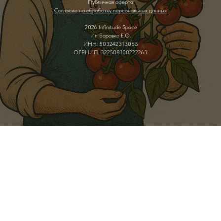
Публичная оферта
Согласие на обработку персональных данных
2026 Infinitude Space
Ип Боровко Е.О.
ИНН: 503242313065
ОГРНИП: 322508100222263