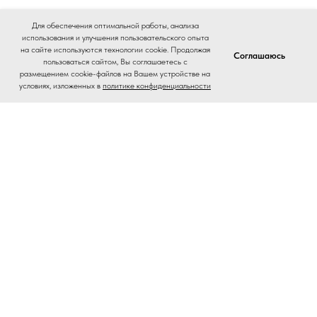
Для обеспечения оптимальной работы, анализа
использования и улучшения пользовательского опыта
на сайте используются технологии cookie. Продолжая
Соглашаюсь
пользоваться сайтом, Вы соглашаетесь с
размещением cookie-файлов на Вашем устройстве на
условиях, изложенных в
политике конфиденциальности
Home
Catalog
Journal
Contacts
На главную