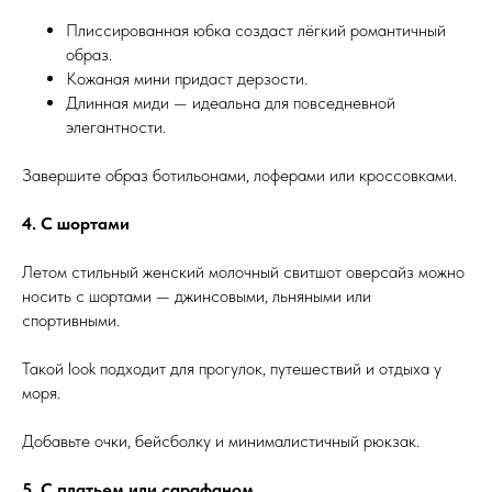
Плиссированная юбка создаст лёгкий романтичный
образ.
Кожаная мини придаст дерзости.
Длинная миди — идеальна для повседневной
элегантности.
Завершите образ ботильонами, лоферами или кроссовками.
4. С шортами
Летом стильный женский молочный свитшот оверсайз можно
носить с шортами — джинсовыми, льняными или
спортивными.
Такой look подходит для прогулок, путешествий и отдыха у
моря.
Добавьте очки, бейсболку и минималистичный рюкзак.
5. С платьем или сарафаном