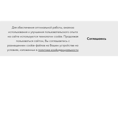
Для обеспечения оптимальной работы, анализа
использования и улучшения пользовательского опыта
на сайте используются технологии cookie. Продолжая
Соглашаюсь
пользоваться сайтом, Вы соглашаетесь с
размещением cookie-файлов на Вашем устройстве на
условиях, изложенных в
политике конфиденциальности
Home
Catalog
Journal
Contacts
На главную