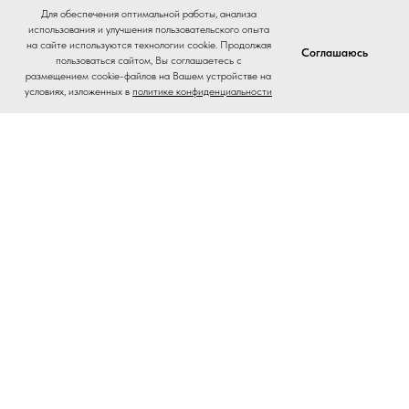
Для обеспечения оптимальной работы, анализа
использования и улучшения пользовательского опыта
на сайте используются технологии cookie. Продолжая
Соглашаюсь
пользоваться сайтом, Вы соглашаетесь с
размещением cookie-файлов на Вашем устройстве на
условиях, изложенных в
политике конфиденциальности
Home
Catalog
Journal
Contacts
На главную