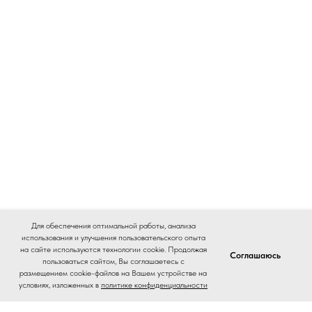
Для обеспечения оптимальной работы, анализа
использования и улучшения пользовательского опыта
на сайте используются технологии cookie. Продолжая
Соглашаюсь
пользоваться сайтом, Вы соглашаетесь с
размещением cookie-файлов на Вашем устройстве на
условиях, изложенных в
политике конфиденциальности
Home
Catalog
Journal
Contacts