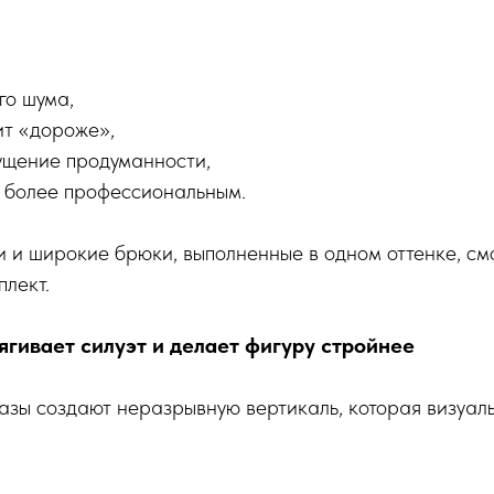
го шума,
ит «дороже»,
ущение продуманности,
я более профессиональным.
 и широкие брюки, выполненные в одном оттенке, см
лект.
ягивает силуэт и делает фигуру стройнее
зы создают неразрывную вертикаль, которая визуаль