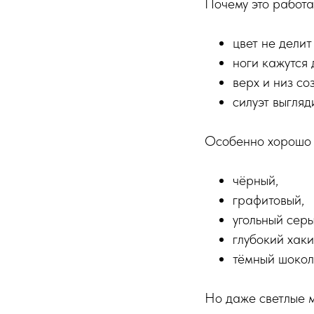
Почему это работа
цвет не делит
ноги кажутся 
верх и низ с
силуэт выгляд
Особенно хорошо 
чёрный,
графитовый,
угольный серы
глубокий хаки
тёмный шокол
Но даже светлые м