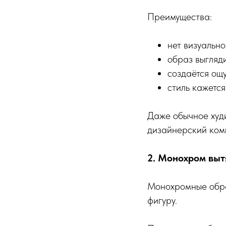
Преимущества:
нет визуально
образ выгляд
создаётся ощ
стиль кажетс
Даже обычное худи
дизайнерский комп
2. Монохром выт
Монохромные обра
фигуру.