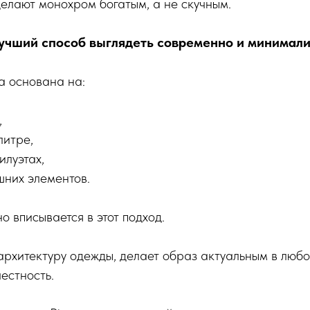
елают монохром богатым, а не скучным.
учший способ выглядеть современно и минимал
 основана на:
,
литре,
илуэтах,
шних элементов.
 вписывается в этот подход.
рхитектуру одежды, делает образ актуальным в любо
естность.