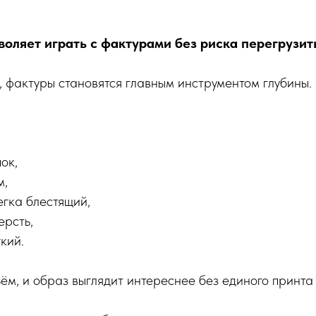
воляет играть с фактурами без риска перегрузит
, фактуры становятся главным инструментом глубины.
ок,
м,
егка блестящий,
ерсть,
кий.
ъём, и образ выглядит интереснее без единого принта