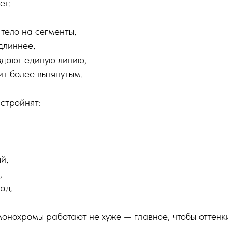
ет:
 тело на сегменты,
длиннее,
оздают единую линию,
ит более вытянутым.
стройнят:
й,
,
ад.
онохромы работают не хуже — главное, чтобы оттенк