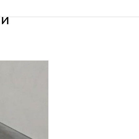
ВСЕГДА
 И