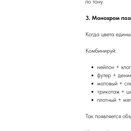
по тону.
3. Монохром поз
Когда цвета едины
Комбинируй:
нейлон + хлоп
футер + дени
матовый + сл
трикотаж + ш
плотный + мяг
Так появляется об