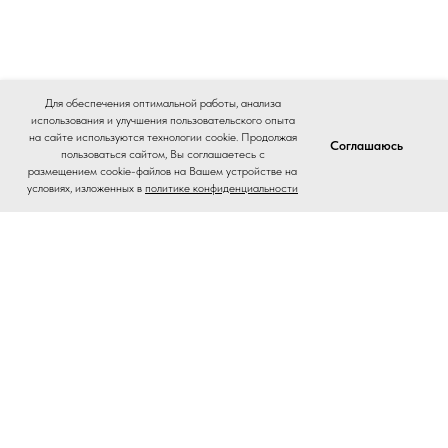
Для обеспечения оптимальной работы, анализа
использования и улучшения пользовательского опыта
на сайте используются технологии cookie. Продолжая
Соглашаюсь
пользоваться сайтом, Вы соглашаетесь с
размещением cookie-файлов на Вашем устройстве на
условиях, изложенных в
политике конфиденциальности
Home
Catalog
Journal
Contacts
На главную