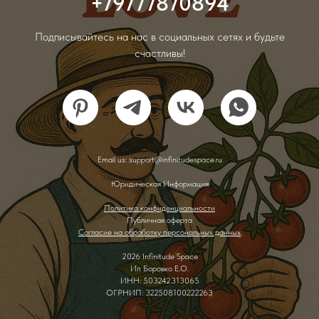
+79777870894
Подписывайтесь на нас в социальных сетях и будьте
счастливы!
Email us: support@infinitudespace.ru
Юридическая Информация
Политика конфиденциальности
Публичная оферта
Согласие на обработку персональных данных
2026 Infinitude Space
Ип Боровко Е.О.
ИНН: 503242313065
ОГРНИП: 322508100222263