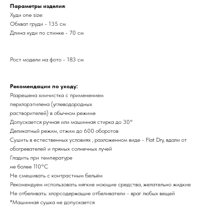
Параметры изделия
:
Худи one size:
Обхват груди - 135 см
Длина худи по спинке - 70 см
Рост модели на фото - 183 см
Рекомендации по уходу:
Разрешена химчистка с применением
перхлорэтилена (углеводородных
растворителей) в обычном режиме
Допускается ручная или машинная стирка до 30°
Деликатный режим, отжим до 600 оборотов
Сушить в естественных условиях , разложенном виде - Flat Dry, вдали от
обогревателей и прямых солнечных лучей
Гладить при температуре
не более 110°С
Не смешивать с контрастным бельём
Рекомендуем использовать мягкие моющие средства, желательно жидкие
Не отбеливать: хлорсодержащие отбеливатели - враг любых вещей
*Машинная сушка не допускается