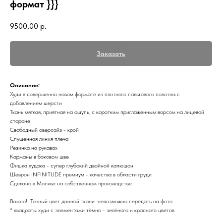
формат }}}
9500,00
р.
Заказать
Описание:
Худи в совершенно новом формате из плотного пальтового полотна с
добавлением шерсти
Ткань мягкая, приятная на ощупь, с коротким приглаженным ворсом на лицевой
стороне
Свободный оверсайз - крой
Спущенная линия плеча
Резинка на рукавах
Карманы в боковом шве
Фишка худака - супер глубокий двойной капюшон
Шеврон INFINITUDE премиум - качества в области груди
Сделано в Москве на собственном производстве
Важно! Точный цвет данной ткани невозможно передать на фото
* квадраты худи с элементами тёмно - зелёного и красного цветов