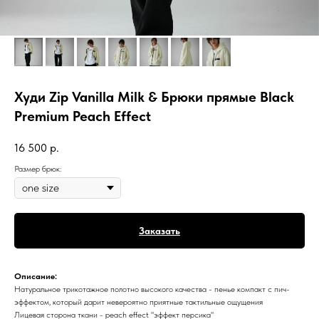
Худи Zip Vanilla Milk & Брюки прямые Black
Premium Peach Effect
16 500
р.
Размер брюк:
Заказать
Описание:
Натуральное трикотажное полотно высокого качества - пенье компакт с пич-
эффектом, который дарит невероятно приятные тактильные ощущения
Лицевая сторона ткани - peach effect "эффект персика"