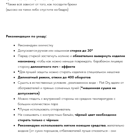
*Также всё зависит от того, как посадите брюки
(высоко на талии либо спустите на бедра)
Рекомендации по уходу:
Рекомендуем химчистку
Допускается ручная или машинная
стирка до 30°
Перед стиркой застегнуть молнию и
обязательно вывернуть изделие
наизнанку
, чтобы как можно меньше повреждать барабаном лицевую
сторону
деликатного пич - эффекта
*
Для лучшей защиты можно стирать изделия в специальном мешочке
Деликатный режим, отжим до 400 оборотов
Сушить в естественных условиях , разложенном виде - Flat Dry, вдали от
обогревателей и прямых солнечных лучей (
*машинная сушка не
допускается)
Можно гладить с внутренней стороны на средних температурах с
большим количеством пара
*
Лучше использовать отпариватель
Не смешивать с контрастным бельём,
чёрный цвет необходимо
стирать только с чёрным
Рекомендуем использовать мягкие моющие средства
, желательно
жидкие (от сухих порошков, отбеливателей лучше отказаться - они