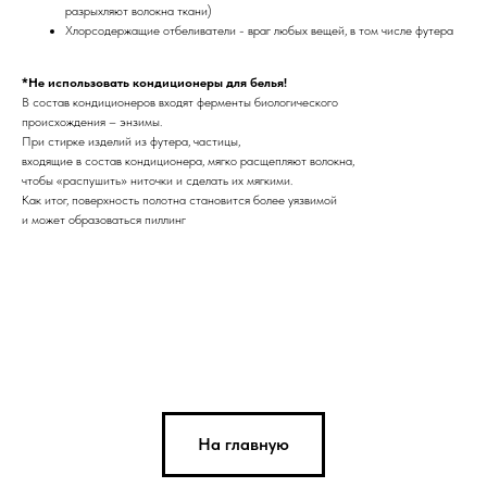
разрыхляют волокна ткани)
Хлорсодержащие отбеливатели - враг любых вещей, в том числе футера
*Не использовать кондиционеры для белья!
В состав кондиционеров входят ферменты биологического
происхождения – энзимы.
При стирке изделий из футера, частицы,
входящие в состав кондиционера, мягко расщепляют волокна,
чтобы «распушить» ниточки и сделать их мягкими.
Как итог, поверхность полотна становится более уязвимой
и может образоваться пиллинг
На главную