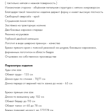
( тактильно мягкая и нежная поверхность )
Изнаночная сторона - объёмная петельная структура с мягким микроворсом
Благодаря такой технологии изделие держит форму и имеет высокую плотность
Свободный оверсайз - крой
Спущенная линия плеча
Застёжка на тракторную молнию
Два боковых кармана спереди
Резинка на рукавах
Глубокий двойной капюшон
Логотип в виде шеврона премиум - качества
Брюки прямого кроя с поясной резинкой на шнурке, боковыми карманами,
фирменным логотипом в области бедра
Отшиваем на собственном производстве
Параметры изделия
:
Худи one size:
Обхват груди - 135 см
Длина худи по спинке - 70/71 см
Длина переда от верхней части замка до низа - 65 см
Брюки прямые one size:
Длина по внешнему шву: 102 см
Обхват бёдер: до 110 см
Обхват талии: от 60 до 78 см
Брюки подходят на рост: до 177/178 см