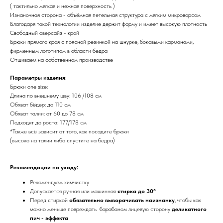
( тактильно мягкая и нежная поверхность )
Изнаночная сторона - объёмная петельная структура с мягким микроворсом
Благодаря такой технологии изделие держит форму и имеет высокую плотность
Свободный оверсайз - крой
Брюки прямого кроя с поясной резинкой на шнурке, боковыми карманами,
фирменным логотипом в области бедра
Отшиваем на собственном производстве
Параметры изделия
:
Брюки one size:
Длина по внешнему шву: 106 /108 см
Обхват бёдер: до 110 см
Обхват талии: от 60 до 78 см
Подходят до роста: 177/178 см
*Также всё зависит от того, как посадите брюки
(высоко на талии либо спустите на бедра)
Рекомендации по уходу:
Рекомендуем химчистку
Допускается ручная или машинная
стирка до 30°
Перед стиркой
обязательно выворачивать наизнанку
, чтобы как
можно меньше повреждать барабаном лицевую сторону
деликатного
пич - эффекта