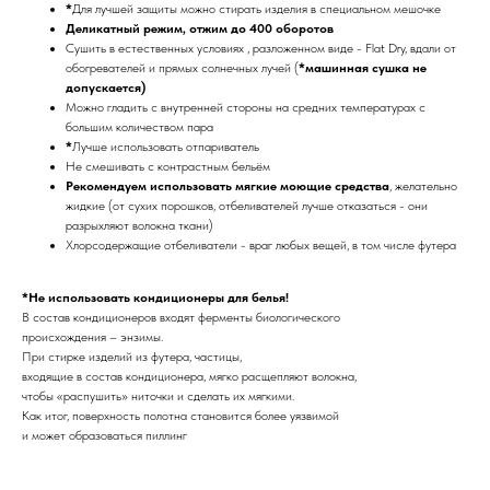
*
Для лучшей защиты можно стирать изделия в специальном мешочке
Деликатный режим, отжим до 400 оборотов
Сушить в естественных условиях , разложенном виде - Flat Dry, вдали от
обогревателей и прямых солнечных лучей (
*машинная сушка не
допускается)
Можно гладить с внутренней стороны на средних температурах с
большим количеством пара
*
Лучше использовать отпариватель
Не смешивать с контрастным бельём
Рекомендуем использовать мягкие моющие средства
, желательно
жидкие (от сухих порошков, отбеливателей лучше отказаться - они
разрыхляют волокна ткани)
Хлорсодержащие отбеливатели - враг любых вещей, в том числе футера
*Не использовать кондиционеры для белья!
В состав кондиционеров входят ферменты биологического
происхождения – энзимы.
При стирке изделий из футера, частицы,
входящие в состав кондиционера, мягко расщепляют волокна,
чтобы «распушить» ниточки и сделать их мягкими.
Как итог, поверхность полотна становится более уязвимой
и может образоваться пиллинг