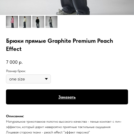
Брюки прямые Graphite Premium Peach
Effect
7 000
р.
Размер брюк:
Заказать
Описание:
Натуральное трикотажное полотно высокого качества - пенье компакт с пич-
эффектом, который дарит невероятно приятные тактильные ощущения
Лицевая сторона ткани - peach effect "эффект персика"