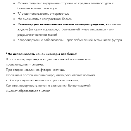
Можно гладить с внутренней стороны на средних температурах с
большим количеством пара
*
Лучше использовать отпариватель
Не смешивать с контрастным бельём
Рекомендуем использовать мягкие моющие средства
, желательно
жидкие (от сухих порошков, отбеливателей лучше отказаться - они
разрыхляют волокна ткани)
Хлорсодержащие отбеливатели - враг любых вещей, в том числе футера
*Не использовать кондиционеры для белья!
В состав кондиционеров входят ферменты биологического
происхождения – энзимы.
При стирке изделий из футера, частицы,
входящие в состав кондиционера, мягко расщепляют волокна,
чтобы «распушить» ниточки и сделать их мягкими.
Как итог, поверхность полотна становится более уязвимой
и может образоваться пиллинг