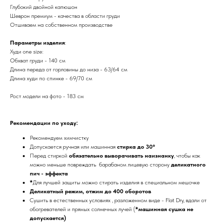
Глубокий двойной капюшон
Шеврон премиум - качества в области груди
Отшиваем на собственном производстве
Параметры изделия
:
Худи one size:
Обхват груди - 140 см
Длина переда от горловины до низа - 63/64 см
Длина худи по спинке - 69/70 см
Рост модели на фото - 183 см
Рекомендации по уходу:
Рекомендуем химчистку
Допускается ручная или машинная
стирка до 30°
Перед стиркой
обязательно выворачивать наизнанку
, чтобы как
можно меньше повреждать барабаном лицевую сторону
деликатного
пич - эффекта
*
Для лучшей защиты можно стирать изделия в специальном мешочке
Деликатный режим, отжим до 400 оборотов
Сушить в естественных условиях , разложенном виде - Flat Dry, вдали от
обогревателей и прямых солнечных лучей (
*машинная сушка не
допускается)