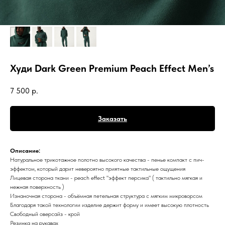
Худи Dark Green Premium Peach Effect Men’s
7 500
р.
Заказать
Описание:
Натуральное трикотажное полотно высокого качества - пенье компакт с пич-
эффектом, который дарит невероятно приятные тактильные ощущения
Лицевая сторона ткани - peach effect "эффект персика" ( тактильно мягкая и
нежная поверхность )
Изнаночная сторона - объёмная петельная структура с мягким микроворсом
Благодаря такой технологии изделие держит форму и имеет высокую плотность
Свободный оверсайз - крой
Резинка на рукавах