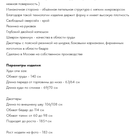
нежная поверхность )
Изнаночная сторона - объёмная петельная структура с мягким микроворсом
Благодаря такой технологии изделие держит форму и имеет высокую плотность
Свободный оверсайз - крой
Резинка на рукавах
Глубокий двойной капюшон
Шеврон премиум - качества в области груди
Джоггеры с поясной резинкой на шнурке, боковыми карманами, фирменным
логотипом в области бедра
Сделано в Москве на собственном производстве
Параметры изделия
:
Худи one size:
Обхват груди - 140 см
Длина переда от горловины до низа - 63/64 см
Длина худи по спинке - 69/70 см
Джоггеры:
Длина по внешнему шву: 106/108 см
Обхват бёдер: до 114 см
Обхват талии: от 60 до 98 см
Подходят до роста - 185+см
Рост модели на фото - 183 см