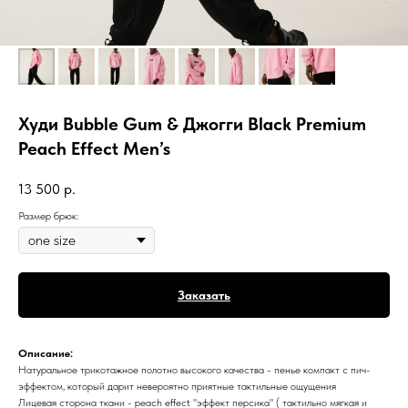
Худи Bubble Gum & Джогги Black Premium
Peach Effect Men’s
13 500
р.
Размер брюк:
Заказать
Описание:
Натуральное трикотажное полотно высокого качества - пенье компакт с пич-
эффектом, который дарит невероятно приятные тактильные ощущения
Лицевая сторона ткани - peach effect "эффект персика" ( тактильно мягкая и