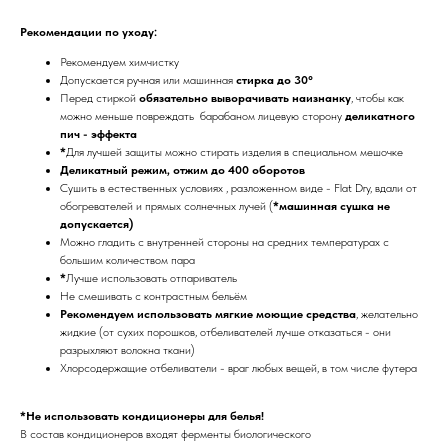
Рекомендации по уходу:
Рекомендуем химчистку
Допускается ручная или машинная
стирка до 30°
Перед стиркой
обязательно выворачивать наизнанку
, чтобы как
можно меньше повреждать барабаном лицевую сторону
деликатного
пич - эффекта
*
Для лучшей защиты можно стирать изделия в специальном мешочке
Деликатный режим, отжим до 400 оборотов
Сушить в естественных условиях , разложенном виде - Flat Dry, вдали от
обогревателей и прямых солнечных лучей (
*машинная сушка не
допускается)
Можно гладить с внутренней стороны на средних температурах с
большим количеством пара
*
Лучше использовать отпариватель
Не смешивать с контрастным бельём
Рекомендуем использовать мягкие моющие средства
, желательно
жидкие (от сухих порошков, отбеливателей лучше отказаться - они
разрыхляют волокна ткани)
Хлорсодержащие отбеливатели - враг любых вещей, в том числе футера
*Не использовать кондиционеры для белья!
В состав кондиционеров входят ферменты биологического