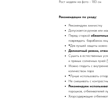
Рост модели на фото - 183 см
Рекомендации по уходу:
Рекомендуем химчистку
Допускается ручная или м
Перед стиркой
обязатель
повреждать барабаном ли
*
Для лучшей защиты можно 
Деликатный режим, отжи
Сушить в естественных усло
и прямых солнечных лучей (
Можно гладить с внутренне
количеством пара
*
Лучше использовать отпар
Не смешивать с контрастн
Рекомендуем использова
порошков, отбеливателей лу
Хлорсодержащие отбеливате