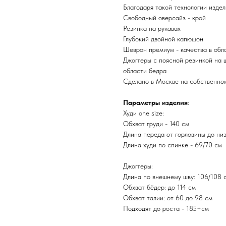
Благодаря такой технологии изде
Свободный оверсайз - крой
Резинка на рукавах
Глубокий двойной капюшон
Шеврон премиум - качества в обл
Джоггеры с поясной резинкой на 
области бедра
Сделано в Москве на собственно
Параметры изделия
:
Худи one size:
Обхват груди - 140 см
Длина переда от горловины до низ
Длина худи по спинке - 69/70 см
Джоггеры:
Длина по внешнему шву: 106/108 
Обхват бёдер: до 114 см
Обхват талии: от 60 до 98 см
Подходят до роста - 185+см