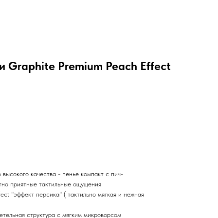
и Graphite Premium Peach Effect
высокого качества - пенье компакт с пич-
тно приятные тактильные ощущения
ect "эффект персика" ( тактильно мягкая и нежная
етельная структура с мягким микроворсом