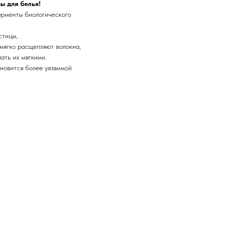
ы для белья!
ерменты биологического
стицы,
мягко расщепляют волокна,
ать их мягкими.
ановится более уязвимой