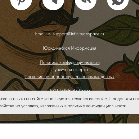
Email us: support@infinitudespace.ru
Юридическая Информация
Политика конфиденциальности
Публичная оферта
Согласие на обработку персональных данных
2026 Infinitude Space
Ип Боровко Е.О.
ского опыта на сайте используются технологии cookie. Продолжая по
ИНН: 503242313065
ойстве на условиях, изложенных в
политике конфиденциальности
ОГРНИП: 322508100222263