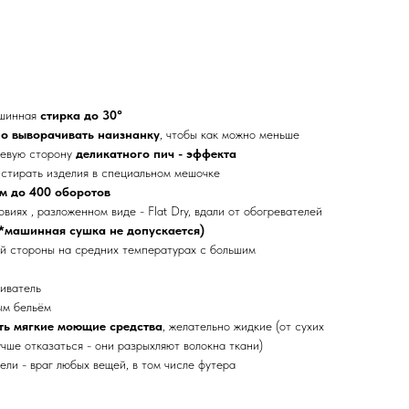
ашинная
стирка до 30°
но выворачивать наизнанку
, чтобы как можно меньше
цевую сторону
деликатного пич - эффекта
стирать изделия в специальном мешочке
м до 400 оборотов
виях , разложенном виде - Flat Dry, вдали от обогревателей
*машинная сушка не допускается)
й стороны на средних температурах с большим
иватель
ым бельём
ть мягкие моющие средства
, желательно жидкие (от сухих
чше отказаться - они разрыхляют волокна ткани)
ли - враг любых вещей, в том числе футера