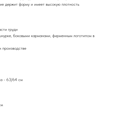
лие держит форму и имеет высокую плотность
асти груди
шнурке, боковыми карманами, фирменным логотипом в
м производстве
а - 63/64 см
см