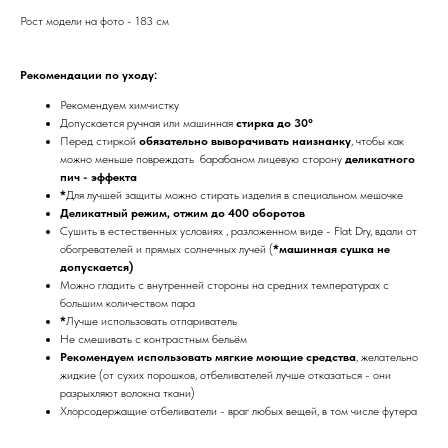
Рост модели на фото - 183 см
Рекомендации по уходу:
Рекомендуем химчистку
Допускается ручная или машинная
стирка до 30°
Перед стиркой
обязательно выворачивать наизнанку
, чтобы как
можно меньше повреждать барабаном лицевую сторону
деликатного
пич - эффекта
*
Для лучшей защиты можно стирать изделия в специальном мешочке
Деликатный режим, отжим до 400 оборотов
Сушить в естественных условиях , разложенном виде - Flat Dry, вдали от
обогревателей и прямых солнечных лучей (
*машинная сушка не
допускается)
Можно гладить с внутренней стороны на средних температурах с
большим количеством пара
*
Лучше использовать отпариватель
Не смешивать с контрастным бельём
Рекомендуем использовать мягкие моющие средства
, желательно
жидкие (от сухих порошков, отбеливателей лучше отказаться - они
разрыхляют волокна ткани)
Хлорсодержащие отбеливатели - враг любых вещей, в том числе футера