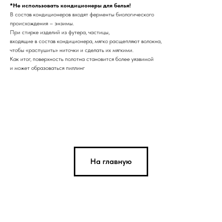
*Не использовать кондиционеры для белья!
В состав кондиционеров входят ферменты биологического
происхождения – энзимы.
При стирке изделий из футера, частицы,
входящие в состав кондиционера, мягко расщепляют волокна,
чтобы «распушить» ниточки и сделать их мягкими.
Как итог, поверхность полотна становится более уязвимой
и может образоваться пиллинг
На главную