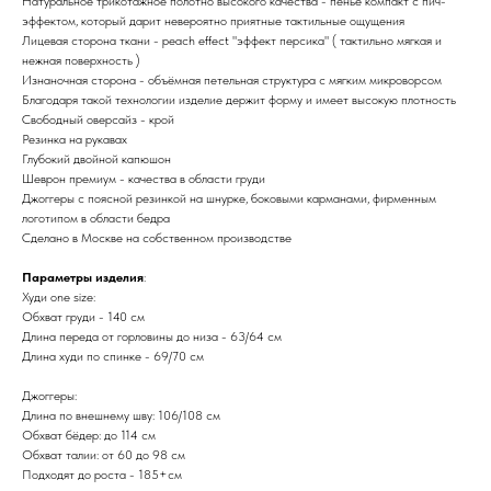
Натуральное трикотажное полотно высокого качества - пенье компакт с пич-
эффектом, который дарит невероятно приятные тактильные ощущения
Лицевая сторона ткани - peach effect "эффект персика" ( тактильно мягкая и
нежная поверхность )
Изнаночная сторона - объёмная петельная структура с мягким микроворсом
Благодаря такой технологии изделие держит форму и имеет высокую плотность
Свободный оверсайз - крой
Резинка на рукавах
Глубокий двойной капюшон
Шеврон премиум - качества в области груди
Джоггеры с поясной резинкой на шнурке, боковыми карманами, фирменным
логотипом в области бедра
Сделано в Москве на собственном производстве
Параметры изделия
:
Худи one size:
Обхват груди - 140 см
Длина переда от горловины до низа - 63/64 см
Длина худи по спинке - 69/70 см
Джоггеры:
Длина по внешнему шву: 106/108 см
Обхват бёдер: до 114 см
Обхват талии: от 60 до 98 см
Подходят до роста - 185+см